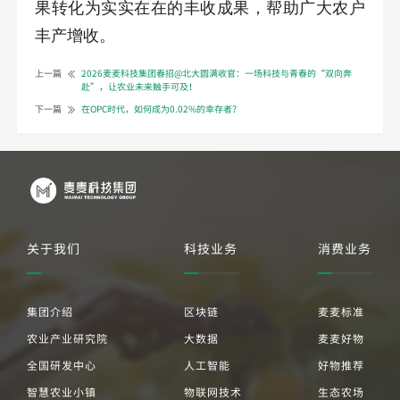
果转化为实实在在的丰收成果，帮助广大农户
丰产增收。
上一篇
2026麦麦科技集团春招@北大圆满收官：一场科技与青春的“双向奔
赴”，让农业未来触手可及！
下一篇
在OPC时代，如何成为0.02%的幸存者？
关于我们
科技业务
消费业务
集团介绍
区块链
麦麦标准
农业产业研究院
大数据
麦麦好物
全国研发中心
人工智能
好物推荐
智慧农业小镇
物联网技术
生态农场